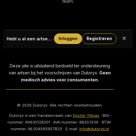
team.
Hebt u al een artsenaccount?
Inloggen
Registreren
Deze site is uitsluitend bedoeld ter ondersteuning
van artsen bij het voorschrijven van Dutoryx.
Geen
medisch advies voor consumenten.
©
2026
Dutoryx. Alle rechten voorbehouden.
Dutoryx is een handelsnaam van
Doctor Yilmaz
· BIG-
nummer:
69930128201
· KvK-nummer:
88207439
· BTW-
nummer:
NL004565957B25
· E-mail:
info@dutoryx.nl