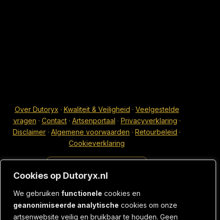
Over Dutoryx
·
Kwaliteit & Veiligheid
·
Veelgestelde
vragen
·
Contact
·
Artsenportaal
·
Privacyverklaring
·
Disclaimer
·
Algemene voorwaarden
·
Retourbeleid
·
Cookieverklaring
Patiënt? Start uw aanvraag
Cookies op Dutoryx.nl
We gebruiken
functionele
cookies en
geanonimiseerde analytische
cookies om onze
artsenwebsite veilig en bruikbaar te houden. Geen