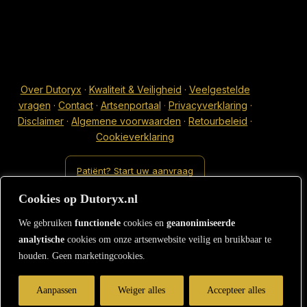
Over Dutoryx
·
Kwaliteit & Veiligheid
·
Veelgestelde
vragen
·
Contact
·
Artsenportaal
·
Privacyverklaring
·
Disclaimer
·
Algemene voorwaarden
·
Retourbeleid
·
Cookieverklaring
Patiënt? Start uw aanvraag
Cookies op Dutoryx.nl
We gebruiken
functionele
cookies en
geanonimiseerde
analytische
cookies om onze artsenwebsite veilig en bruikbaar te
houden. Geen marketingcookies.
Aanpassen
Weiger alles
Accepteer alles