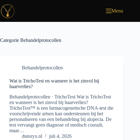
Ga
naar
Menu
de
inhoud
Categorie
Behandelprotocollen
Behandelprotocollen
Wat is TrichoTest en wanneer is het zinvol bij
haarverlies?
Behandelprotocollen · TrichoTest Wat is TrichoTest
en wanneer is het zinvol bij haarverlies?
TrichoTest™ is een farmacogenetische DNA-test die
voorschrijvende artsen kan ondersteunen bij het
personaliseren van een behandeling bij alopecia. De
test vervangt geen diagnose of medisch consult,
maar…
dutoryx.nl
juli 4, 2026