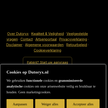
Over Dutoryx
·
Kwaliteit & Veiligheid
·
Veelgestelde
vragen
·
Contact
·
Artsenportaal
·
Privacyverklaring
·
Disclaimer
·
Algemene voorwaarden
·
Retourbeleid
·
Cookieverklaring
Patiënt? Start uw aanvraag
Cookies op Dutoryx.nl
We gebruiken
functionele
cookies en
geanonimiseerde
analytische
cookies om onze artsenwebsite veilig en bruikbaar te
houden. Geen marketingcookies.
Aanpassen
Weiger alles
Accepteer alles